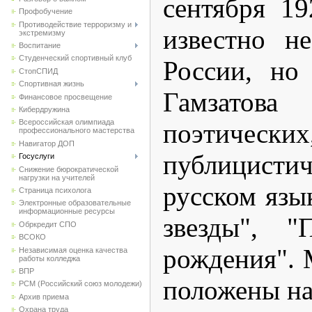
сентября 19
Профобучение
Противодействие терроризму и
известно н
экстремизму
Воспитание
Студенческий спортивный клуб
России, но
CтопСПИД
Спортивная жизнь
Гамзатова
Финансовое просвещение
Кибердружина
Всероссийская олимпиада
поэтическ
профессионального мастерства
Навигатор ДОП
публицистич
Госуслуги
Снижение бюрократической
нагрузки на учителей
русском язы
Страница психолога
Электронные образовательные
информационные ресурсы
звезды", "
Обркредит СПО
ВСОКО
рождения". 
Независимая оценка качества
работы колледжа
ВПР
положены на
РСМ (Российский союз молодежи)
Архив приема
Охрана труда