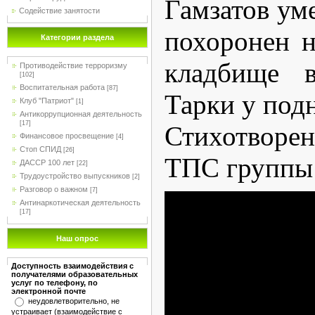
Гамзатов уме
Содействие занятости
похоронен н
Категории раздела
кладбище в
Противодействие терроризму
[102]
Воспитательная работа
[87]
Тарки у под
Клуб "Патриот"
[1]
Антикоррупционная деятельность
[17]
Стихотворе
Финансовое просвещение
[4]
Стоп СПИД
[26]
ТПС группы 
ДАССР 100 лет
[22]
Трудоустройство выпускников
[2]
Разговор о важном
[7]
Антинаркотическая деятельность
[17]
Наш опрос
Доступность взаимодействия с
получателями образовательных
услуг по телефону, по
электронной почте
неудовлетворительно, не
устраивает (взаимодействие с