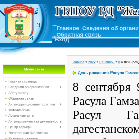
Главное
Сведения об орган
Обратная связь
Вход
Главная
»
2022
»
Сентябрь
»
8
» День рож
Меню сайта
День рождения Расула Гамза
Главная страница
8 сентября 
Сведения об организации
Абитуриенту
Расула Гамза
Обратная связь
Антикоррупционная политика
Фотоальбомы
Расул Га
Локальные акты
Антинаркотическая деятельность
дагестанс
Центр карьеры
Электронная библиотека
Разговор о важном