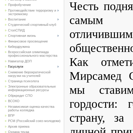
Честь подня
Профобучение
Противодействие терроризму и
экстремизму
самым л
Воспитание
Студенческий спортивный клуб
отличивши
CтопСПИД
Спортивная жизнь
Финансовое просвещение
общественно
Кибердружина
Всероссийская олимпиада
профессионального мастерства
Как отмет
Навигатор ДОП
Госуслуги
Мирсамед С
Снижение бюрократической
нагрузки на учителей
Страница психолога
мы ставим
Электронные образовательные
информационные ресурсы
Обркредит СПО
гордости: 
ВСОКО
Независимая оценка качества
работы колледжа
страну, за
ВПР
РСМ (Российский союз молодежи)
Архив приема
личной прич
Охрана труда