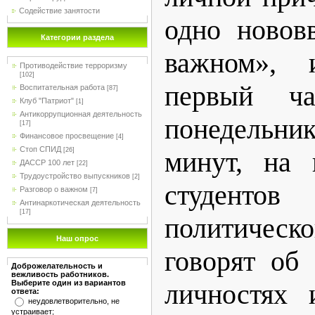
Содействие занятости
одно новов
Категории раздела
важном», 
Противодействие терроризму
[102]
первый ч
Воспитательная работа
[87]
Клуб "Патриот"
[1]
Антикоррупционная деятельность
понедельник
[17]
Финансовое просвещение
[4]
Стоп СПИД
[26]
минут, на 
ДАССР 100 лет
[22]
Трудоустройство выпускников
[2]
студенто
Разговор о важном
[7]
Антинаркотическая деятельность
[17]
политичес
Наш опрос
говорят об 
Доброжелательность и
вежливость работников.
Выберите один из вариантов
личностях 
ответа:
неудовлетворительно, не
устраивает;