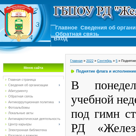
Главное
Сведения об орган
Обратная связь
Вход
Главная
»
2022
»
Сентябрь
»
5
» Поднятие
Меню сайта
Поднятие флага и исполнение
Главная страница
В понедел
Сведения об организации
Абитуриенту
учебной нед
Обратная связь
Антикоррупционная политика
Фотоальбомы
под гимн с
Локальные акты
Антинаркотическая деятельность
РД «Желез
Центр карьеры
Электронная библиотека
Разговор о важном