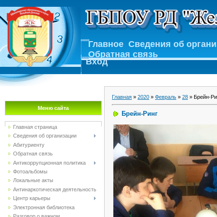
Главное
Сведения об орган
Обратная связь
Вход
Главная
»
2020
»
Февраль
»
28
» Брейн-Ри
Меню сайта
Брейн-Ринг
Главная страница
Сведения об организации
Абитуриенту
Обратная связь
Антикоррупционная политика
Фотоальбомы
Локальные акты
Антинаркотическая деятельность
Центр карьеры
Электронная библиотека
Разговор о важном