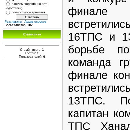
в целом хорошо, но есть
финале
недостатки;
полностью устраивает.
встретилис
Результаты
|
Архив опросов
Всего ответов:
102
16ТПС и 1
Статистика
борьбе по
Онлайн всего:
1
Гостей:
1
Пользователей:
0
команда г
финале кон
встретилис
13ТПС. П
капитан ко
ТПС Хана