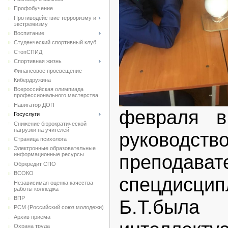
Профобучение
Противодействие терроризму и
экстремизму
Воспитание
Студенческий спортивный клуб
CтопСПИД
Спортивная жизнь
Финансовое просвещение
Кибердружина
Всероссийская олимпиада
профессионального мастерства
Навигатор ДОП
февраля в
Госуслуги
Снижение бюрократической
нагрузки на учителей
руководств
Страница психолога
Электронные образовательные
преподават
информационные ресурсы
Обркредит СПО
ВСОКО
спецдисци
Независимая оценка качества
работы колледжа
ВПР
Б.Т.был
РСМ (Российский союз молодежи)
Архив приема
Охрана труда