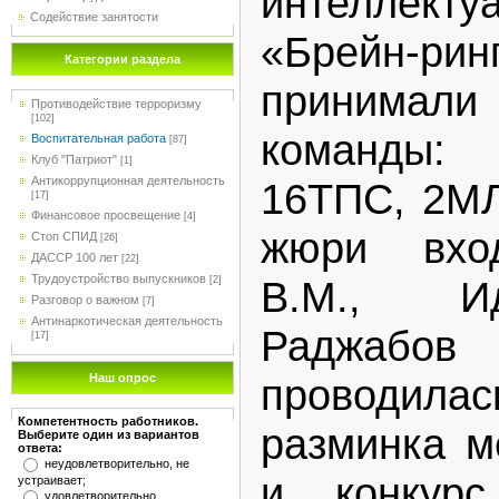
интеллек
Содействие занятости
«Брейн-ри
Категории раздела
принима
Противодействие терроризму
[102]
команды: 
Воспитательная работа
[87]
Клуб "Патриот"
[1]
Антикоррупционная деятельность
16ТПС, 2МЛ
[17]
Финансовое просвещение
[4]
жюри вход
Стоп СПИД
[26]
ДАССР 100 лет
[22]
Трудоустройство выпускников
В.М., И
[2]
Разговор о важном
[7]
Антинаркотическая деятельность
Раджабо
[17]
Наш опрос
проводилас
Компетентность работников.
разминка м
Выберите один из вариантов
ответа:
неудовлетворительно, не
и конкурс
устраивает;
удовлетворительно