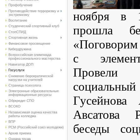
Профобучение
Противодействие терроризму и
ноября в 
экстремизму
Воспитание
прошла б
Студенческий спортивный клуб
CтопСПИД
Спортивная жизнь
«Поговорим 
Финансовое просвещение
Кибердружина
с элемент
Всероссийская олимпиада
профессионального мастерства
Навигатор ДОП
Провели
Госуслуги
Снижение бюрократической
нагрузки на учителей
социаль
Страница психолога
Электронные образовательные
информационные ресурсы
Гусейнова 
Обркредит СПО
ВСОКО
Авсатова 
Независимая оценка качества
работы колледжа
ВПР
беседы соц
РСМ (Российский союз молодежи)
Архив приема
Охрана труда