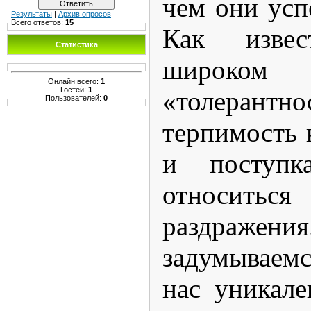
чем они усп
Результаты
|
Архив опросов
Всего ответов:
15
Как изве
Статистика
широком 
Онлайн всего:
1
Гостей:
1
«толерантн
Пользователей:
0
терпимость
и поступка
относить
раздражени
задумываемс
нас уникале