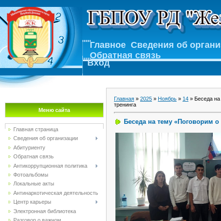
Главное
Сведения об орган
Обратная связь
Вход
Главная
»
2025
»
Ноябрь
»
14
» Беседа на
тренинга
Меню сайта
Беседа на тему «Поговорим о
Главная страница
Сведения об организации
Абитуриенту
Обратная связь
Антикоррупционная политика
Фотоальбомы
Локальные акты
Антинаркотическая деятельность
Центр карьеры
Электронная библиотека
Разговор о важном