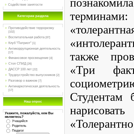
познако
Содействие занятости
терминами: 
Категории раздела
«толерант
Противодействие терроризму
[102]
Воспитательная работа
[87]
«интолерант
Клуб "Патриот"
[1]
Антикоррупционная деятельность
также пров
[17]
Финансовое просвещение
[4]
Стоп СПИД
[26]
«Три фак
ДАССР 100 лет
[22]
Трудоустройство выпускников
[2]
социометри
Разговор о важном
[7]
Антинаркотическая деятельность
[17]
Студентам 
Наш опрос
нарисов
Укажите, пожалуйста, кем Вы
являетесь?
«Толерантн
Учащийся
Родитель
Педагог