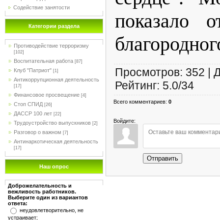
Содействие занятости
показало о
Категории раздела
благородног
Противодействие терроризму
[102]
Воспитательная работа
[87]
Просмотров
:
352
|
Клуб "Патриот"
[1]
Антикоррупционная деятельность
Рейтинг
:
5.0
/
34
[17]
Финансовое просвещение
[4]
Всего комментариев
:
0
Стоп СПИД
[26]
ДАССР 100 лет
[22]
Войдите:
Трудоустройство выпускников
[2]
Разговор о важном
[7]
Антинаркотическая деятельность
[17]
Отправить
Наш опрос
Доброжелательность и
вежливость работников.
Выберите один из вариантов
ответа:
неудовлетворительно, не
устраивает;