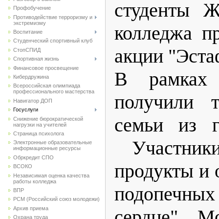
студенты Ж
Профобучение
Противодействие терроризму и
экстремизму
колледжа п
Воспитание
Студенческий спортивный клуб
акции "Эста
CтопСПИД
Спортивная жизнь
Финансовое просвещение
В рамках
Кибердружина
Всероссийская олимпиада
профессионального мастерства
получили 
Навигатор ДОП
Госуслуги
семьи из г
Снижение бюрократической
нагрузки на учителей
Страница психолога
Участники
Электронные образовательные
информационные ресурсы
Обркредит СПО
продукты и 
ВСОКО
Независимая оценка качества
работы колледжа
подопечных
ВПР
РСМ (Российский союз молодежи)
Архив приема
сердце". М
Охрана труда