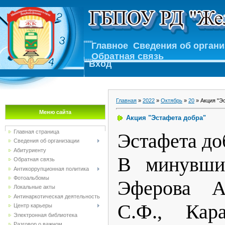
Главное
Сведения об орган
Обратная связь
Вход
Главная
»
2022
»
Октябрь
»
20
» Акция "Э
Меню сайта
Акция "Эстафета добра"
Главная страница
Эстафета до
Сведения об организации
Абитуриенту
В минувши
Обратная связь
Антикоррупционная политика
Фотоальбомы
Эферова А
Локальные акты
Антинаркотическая деятельность
С.Ф., Кар
Центр карьеры
Электронная библиотека
Разговор о важном