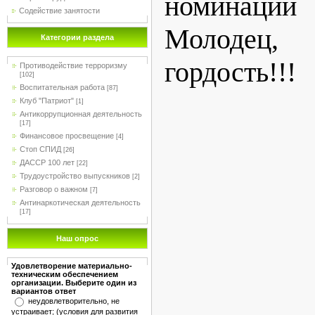
номинации
Содействие занятости
Молодец
Категории раздела
гордость!!!
Противодействие терроризму
[102]
Воспитательная работа
[87]
Клуб "Патриот"
[1]
Антикоррупционная деятельность
[17]
Финансовое просвещение
[4]
Стоп СПИД
[26]
ДАССР 100 лет
[22]
Трудоустройство выпускников
[2]
Разговор о важном
[7]
Антинаркотическая деятельность
[17]
Наш опрос
Удовлетворение материально-
техническим обеспечением
организации. Выберите один из
вариантов ответ
неудовлетворительно, не
устраивает; (условия для развития