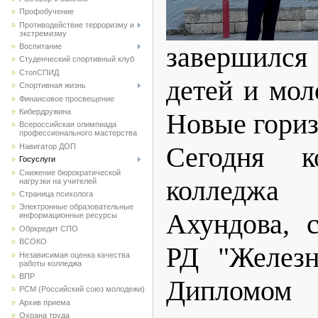
Профобучение
Противодействие терроризму и
экстремизму
завершился
Воспитание
Студенческий спортивный клуб
CтопСПИД
детей и мол
Спортивная жизнь
Финансовое просвещение
Кибердружина
Новые гориз
Всероссийская олимпиада
профессионального мастерства
Сегодня к
Навигатор ДОП
Госуслуги
Снижение бюрократической
колледжа
нагрузки на учителей
Страница психолога
Электронные образовательные
Ахундова, 
информационные ресурсы
Обркредит СПО
ВСОКО
РД "Железн
Независимая оценка качества
работы колледжа
ВПР
Дипломом
РСМ (Российский союз молодежи)
Архив приема
Охрана труда