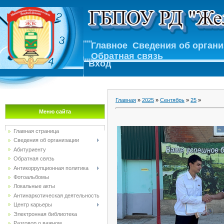
Главное
Сведения об орган
Обратная связь
Вход
Главная
»
2025
»
Сентябрь
»
25
»
Меню сайта
Главная страница
Сведения об организации
Абитуриенту
Обратная связь
Антикоррупционная политика
Фотоальбомы
Локальные акты
Антинаркотическая деятельность
Центр карьеры
Электронная библиотека
Разговор о важном