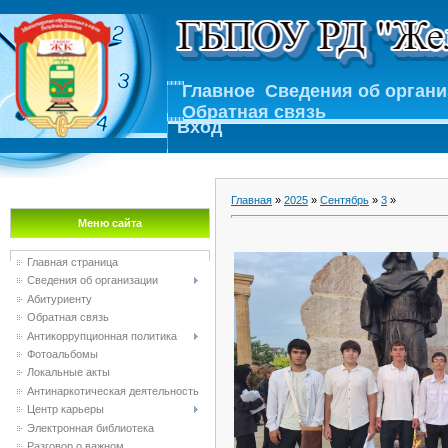
Главное
Сведения об орган
Обратная связь
Вход
Главная
»
2025
»
Сентябрь
»
3
»
Меню сайта
Главная страница
Сведения об организации
Абитуриенту
Обратная связь
Антикоррупционная политика
Фотоальбомы
Локальные акты
Антинаркотическая деятельность
Центр карьеры
Электронная библиотека
Разговор о важном