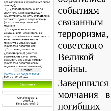
для оказания вышеуказанных видов
помощи);
событиям
удовлетворительно, но со
значительными недостатками
(имеется возможность качественно
связанны
оказывать один из видов помощи
(психолого-педагогической,
медицин
в целом хорошо, за
терроризма,
исключением незначительных
недостатков (имеется возможность
качественно оказывать как
советского
минимум 2 вида помощи
(психолого-педагогическ
отлично, полностью
Великой 
удовлетворен(а) (имеется
возможность качественно
оказывать все 3 вида помощи
(психолого-педагогической,
войны.
медицинской или социальной)
Результаты
|
Архив опросов
Всего ответов:
101
️Завершилс
Статистика
молчания в
Онлайн всего:
1
Гостей:
1
погибших
Пользователей:
0