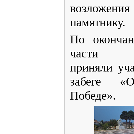
возложе
памятнику.
️По оконча
части пр
приняли уч
забеге 
Победе».