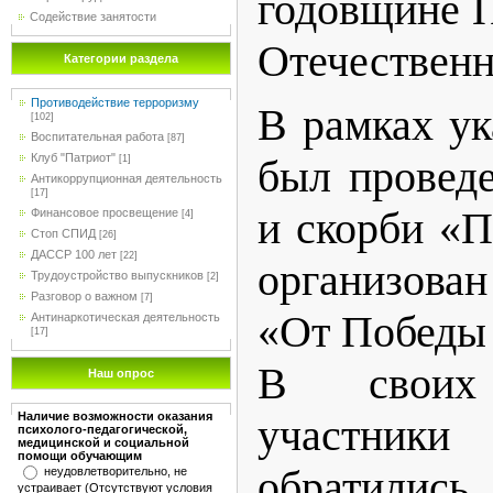
годовщине 
Содействие занятости
Отечественн
Категории раздела
Противодействие терроризму
️В рамках у
[102]
Воспитательная работа
[87]
Клуб "Патриот"
был провед
[1]
Антикоррупционная деятельность
[17]
и скорби «П
Финансовое просвещение
[4]
Стоп СПИД
[26]
ДАССР 100 лет
[22]
организова
Трудоустройство выпускников
[2]
Разговор о важном
[7]
«От Победы 
Антинаркотическая деятельность
[17]
В своих 
Наш опрос
Наличие возможности оказания
участни
психолого-педагогической,
медицинской и социальной
помощи обучающим
обратились
неудовлетворительно, не
устраивает (Отсутствуют условия