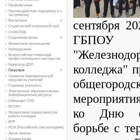
Профобучение
Противодействие терроризму и
экстремизму
сентября 20
Воспитание
Студенческий спортивный клуб
CтопСПИД
ГБП
Спортивная жизнь
Финансовое просвещение
Кибердружина
"Железнодо
Всероссийская олимпиада
профессионального мастерства
колледжа" п
Навигатор ДОП
Госуслуги
Снижение бюрократической
общегород
нагрузки на учителей
Страница психолога
Электронные образовательные
мероприяти
информационные ресурсы
Обркредит СПО
ВСОКО
ко Дню с
Независимая оценка качества
работы колледжа
ВПР
борьбе с те
РСМ (Российский союз молодежи)
Архив приема
Охрана труда