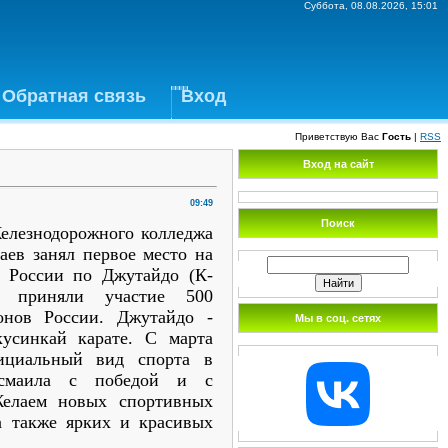
Суббота, 08.08.2026, 15:01
Обратная связь
Вход
Приветствую Вас
Гость
|
RSS
Вход на сайт
09:49
Поиск
елезнодорожного колледжа
аев занял первое место на
е России по Джутайдо (К-
е приняли участие 500
онов России. Джутайдо -
Мы в соц. сетях
кусинкай карате. С марта
ициальный вид спорта в
Исмаила с победой и с
Желаем новых спортивных
а также ярких и красивых