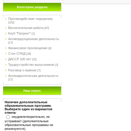
Категории раздела
Противодействие терроризму
[102]
Воспитательная работа
[87]
Клуб "Патриот"
[1]
Антикоррупционная деятельность
[17]
Финансовое просвещение
[4]
Стоп СПИД
[26]
ДАССР 100 лет
[22]
Трудоустройство выпускников
[2]
Разговор о важном
[7]
Антинаркотическая деятельность
[17]
Наш опрос
Наличие дополнительных
образовательных программ.
Выберите один из вариантов
ответа:
неудовлетворительно, не
устраивает (дополнительные
образовательные программы не
реализуются);