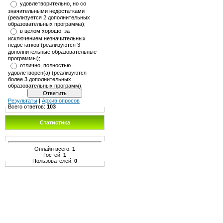
удовлетворительно, но со
значительными недостатками
(реализуется 2 дополнительных
образовательных программа);
в целом хорошо, за
исключением незначительных
недостатков (реализуются 3
дополнительные образовательные
программы);
отлично, полностью
удовлетворен(а) (реализуются
более 3 дополнительных
образовательных программ).
Результаты
|
Архив опросов
Всего ответов:
103
Статистика
Онлайн всего:
1
Гостей:
1
Пользователей:
0