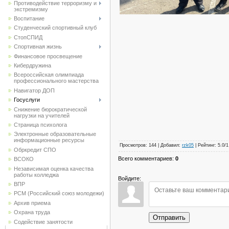
Противодействие терроризму и
экстремизму
Воспитание
Студенческий спортивный клуб
CтопСПИД
Спортивная жизнь
Финансовое просвещение
Кибердружина
Всероссийская олимпиада
профессионального мастерства
Навигатор ДОП
Госуслуги
Снижение бюрократической
нагрузки на учителей
Страница психолога
Электронные образовательные
информационные ресурсы
Просмотров
:
144
|
Добавил
:
rzk05
|
Рейтинг
:
5.0
/
1
Обркредит СПО
Всего комментариев
:
0
ВСОКО
Независимая оценка качества
работы колледжа
Войдите:
ВПР
РСМ (Российский союз молодежи)
Архив приема
Охрана труда
Отправить
Содействие занятости