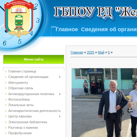
Главное
Сведения об орган
Главная
»
2025
»
Май
»
5
»
Меню сайта
Главная страница
Сведения об организации
Абитуриенту
Обратная связь
Антикоррупционная политика
Фотоальбомы
Локальные акты
Антинаркотическая деятельность
Центр карьеры
Электронная библиотека
Разговор о важном
Профобучение