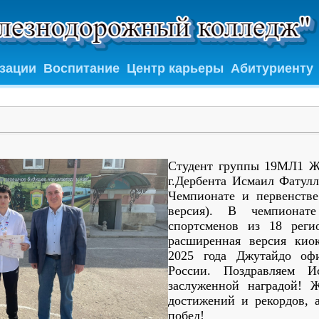
изации
Воспитание
Центр карьеры
Абитуриенту
Студент группы 19МЛ1 Ж
г.Дербента Исмаил Фатулл
Чемпионате и первенств
версия). В чемпионат
спортсменов из 18 реги
расширенная версия кио
2025 года Джутайдо оф
России. Поздравляем 
заслуженной наградой! 
достижений и рекордов, 
побед!