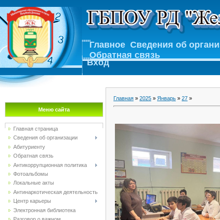
Главное
Сведения об орган
Обратная связь
Вход
Главная
»
2025
»
Январь
»
27
»
Меню сайта
Главная страница
Сведения об организации
Абитуриенту
Обратная связь
Антикоррупционная политика
Фотоальбомы
Локальные акты
Антинаркотическая деятельность
Центр карьеры
Электронная библиотека
Разговор о важном