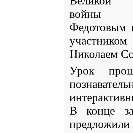
Великой 
войны К
Федотовым 
участнико
Николаем С
Урок про
познавате
интерактив
В конце за
предложили 