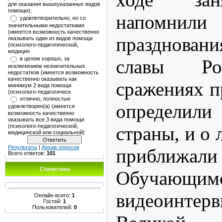
для оказания вышеуказанных видов
помощи);
напомнил
удовлетворительно, но со
значительными недостатками
(имеется возможность качественно
празднован
оказывать один из видов помощи
(психолого-педагогической,
медицин
в целом хорошо, за
славы Ро
исключением незначительных
недостатков (имеется возможность
качественно оказывать как
сражениях п
минимум 2 вида помощи
(психолого-педагогическ
отлично, полностью
определил
удовлетворен(а) (имеется
возможность качественно
оказывать все 3 вида помощи
страны, и о 
(психолого-педагогической,
медицинской или социальной)
Результаты
|
Архив опросов
приближ
Всего ответов:
101
Статистика
Обучающи
видеоинтер
Онлайн всего:
1
Гостей:
1
Пользователей:
0