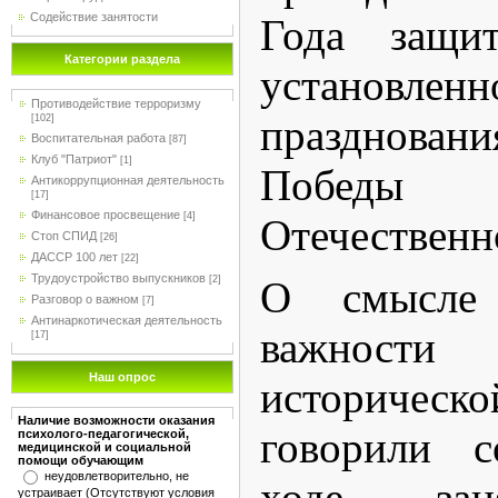
Содействие занятости
Года защит
Категории раздела
установле
Противодействие терроризму
празднов
[102]
Воспитательная работа
[87]
Клуб "Патриот"
[1]
Победы
Антикоррупционная деятельность
[17]
Финансовое просвещение
[4]
Отечественн
Стоп СПИД
[26]
ДАССР 100 лет
[22]
Трудоустройство выпускников
О смысле
[2]
Разговор о важном
[7]
Антинаркотическая деятельность
важност
[17]
Наш опрос
историч
Наличие возможности оказания
говорили с
психолого-педагогической,
медицинской и социальной
помощи обучающим
неудовлетворительно, не
ходе зан
устраивает (Отсутствуют условия