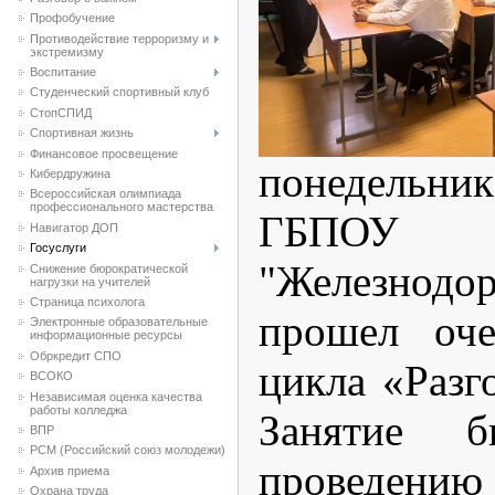
Профобучение
Противодействие терроризму и
экстремизму
Воспитание
Студенческий спортивный клуб
CтопСПИД
Спортивная жизнь
Финансовое просвещение
понедельни
Кибердружина
Всероссийская олимпиада
профессионального мастерства
ГБП
Навигатор ДОП
Госуслуги
"Железнодо
Снижение бюрократической
нагрузки на учителей
Страница психолога
прошел оче
Электронные образовательные
информационные ресурсы
Обркредит СПО
цикла «Разг
ВСОКО
Независимая оценка качества
работы колледжа
Занятие б
ВПР
РСМ (Российский союз молодежи)
проведению
Архив приема
Охрана труда