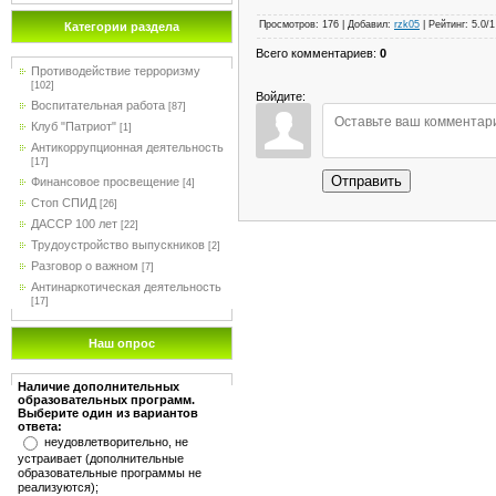
Просмотров
:
176
|
Добавил
:
rzk05
|
Рейтинг
:
5.0
/
1
Категории раздела
Всего комментариев
:
0
Противодействие терроризму
[102]
Войдите:
Воспитательная работа
[87]
Клуб "Патриот"
[1]
Антикоррупционная деятельность
[17]
Отправить
Финансовое просвещение
[4]
Стоп СПИД
[26]
ДАССР 100 лет
[22]
Трудоустройство выпускников
[2]
Разговор о важном
[7]
Антинаркотическая деятельность
[17]
Наш опрос
Наличие дополнительных
образовательных программ.
Выберите один из вариантов
ответа:
неудовлетворительно, не
устраивает (дополнительные
образовательные программы не
реализуются);