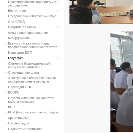
Противодействие терроризму и
экстремизму
Воспитание
Студенческий спортивный клуб
CтопСПИД
Спортивная жизнь
Финансовое просвещение
Кибердружина
Всероссийская олимпиада
профессионального мастерства
Навигатор ДОП
Госуслуги
Снижение бюрократической
нагрузки на учителей
Страница психолога
Электронные образовательные
информационные ресурсы
Обркредит СПО
ВСОКО
Независимая оценка качества
работы колледжа
ВПР
РСМ (Российский союз молодежи)
Архив приема
Охрана труда
Содействие занятости