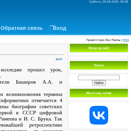
Суббота, 08.08.2026, 06:08
Обратная связь
Вход
Приветствую Вас
Гость
|
RSS
Вход на сайт
18:07
Поиск
 колледже прошел урок,
.
ватели Баширов А.А. и
Мы в соц. сетях
и возникновения термина
нформатики отмечается 4
рены биографии советских
первой в СССР цифровой
амеева и И. С. Брука. Так
ижайшей ретроспективе