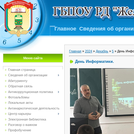
Главное
Сведения об орган
Главная
»
2024
»
Декабрь
»
5
» День Инфо
Меню сайта
День Информатики.
Главная страница
Сведения об организации
Абитуриенту
Обратная связь
Антикоррупционная политика
Фотоальбомы
Локальные акты
Антинаркотическая деятельность
Центр карьеры
Электронная библиотека
Разговор о важном
Профобучение