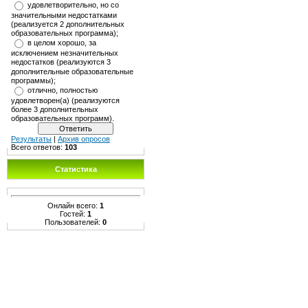
удовлетворительно, но со
значительными недостатками
(реализуется 2 дополнительных
образовательных программа);
в целом хорошо, за
исключением незначительных
недостатков (реализуются 3
дополнительные образовательные
программы);
отлично, полностью
удовлетворен(а) (реализуются
более 3 дополнительных
образовательных программ).
Результаты
|
Архив опросов
Всего ответов:
103
Статистика
Онлайн всего:
1
Гостей:
1
Пользователей:
0