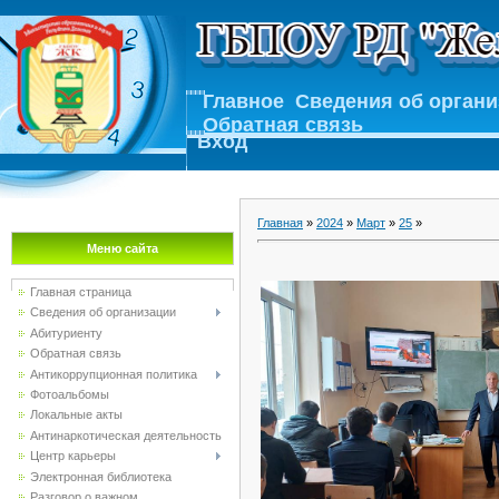
Главное
Сведения об орган
Обратная связь
Вход
Главная
»
2024
»
Март
»
25
»
Меню сайта
Главная страница
Сведения об организации
Абитуриенту
Обратная связь
Антикоррупционная политика
Фотоальбомы
Локальные акты
Антинаркотическая деятельность
Центр карьеры
Электронная библиотека
Разговор о важном