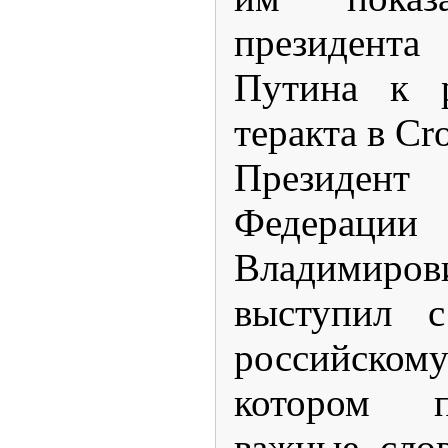
президен
Путина к р
теракта в Cro
Президен
Федерац
Владими
выступил 
российск
котором п
важные сло