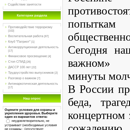
Содействие занятости
противо
Категории раздела
попытка
Противодействие терроризму
[102]
общественно
Воспитательная работа
[87]
Клуб "Патриот"
[1]
Сегодня на
Антикоррупционная деятельность
[17]
Финансовое просвещение
[4]
важном» 
Стоп СПИД
[26]
ДАССР 100 лет
[22]
минуты молч
Трудоустройство выпускников
[2]
Разговор о важном
[7]
Антинаркотическая деятельность
В России п
[17]
беда, траг
Наш опрос
Оцените условия для охраны и
концертном 
укрепления здоровья. Выберите
один из вариантов ответа:
неудовлетворительно, не
сожалени
устраивает (необходимые условия
не созданы - (отсутствует