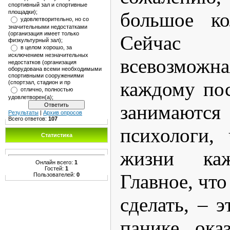
спортивный зал и спортивные
площадки);
большое ко
удовлетворительно, но со
значительными недостатками
(организация имеет только
Сейчас 
физкультурный зал);
в целом хорошо, за
исключением незначительных
всевозм
недостатков (организация
оборудована всеми необходимыми
спортивными сооружениями
каждому по
(спортзал, стадион и пр
отлично, полностью
удовлетворен(а);
занимаю
Результаты
|
Архив опросов
Всего ответов:
107
психологи,
Статистика
жизни каж
Онлайн всего:
1
Гостей:
1
Главное, чт
Пользователей:
0
сделать, – э
панике, ока