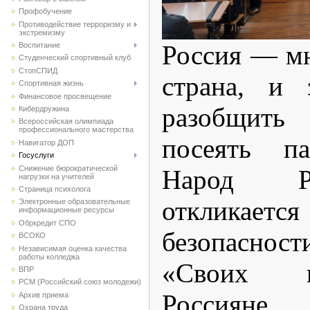
Профобучение
Противодействие терроризму и
экстремизму
Россия — м
Воспитание
Студенческий спортивный клуб
CтопСПИД
страна, и 
Спортивная жизнь
Финансовое просвещение
разобщить 
Кибердружина
Всероссийская олимпиада
профессионального мастерства
посеять п
Навигатор ДОП
Госуслуги
Снижение бюрократической
Народ Р
нагрузки на учителей
Страница психолога
откликае
Электронные образовательные
информационные ресурсы
Обркредит СПО
безопаснос
ВСОКО
Независимая оценка качества
работы колледжа
«Своих н
ВПР
РСМ (Российский союз молодежи)
Россиян
Архив приема
Охрана труда