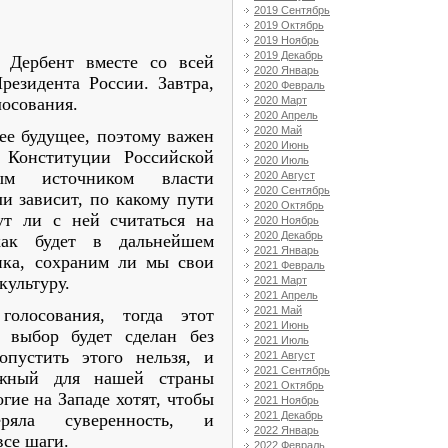
2019 Сентябрь
2019 Октябрь
2019 Ноябрь
2019 Декабрь
 Дербент вместе со всей
2020 Январь
резидента России. Завтра,
2020 Февраль
2020 Март
лосования.
2020 Апрель
2020 Май
ее будущее, поэтому важен
2020 Июнь
о Конституции Российской
2020 Июль
ным источником власти
2020 Август
2020 Сентябрь
ли зависит, по какому пути
2020 Октябрь
ут ли с ней считаться на
2020 Ноябрь
2020 Декабрь
как будет в дальнейшем
2021 Январь
ика, сохраним ли мы свои
2021 Февраль
культуру.
2021 Март
2021 Апрель
2021 Май
голосования, тогда этот
2021 Июнь
 выбор будет сделан без
2021 Июль
опустить этого нельзя, и
2021 Август
2021 Сентябрь
ожный для нашей страны
2021 Октябрь
гие на Западе хотят, чтобы
2021 Ноябрь
2021 Декабрь
еряла суверенность, и
2022 Январь
все шаги.
2022 Февраль