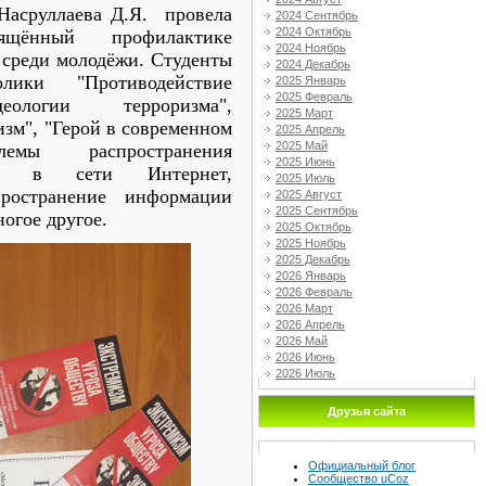
 Насруллаева Д.Я. провела
2024 Сентябрь
2024 Октябрь
ящённый профилактике
2024 Ноябрь
 среди молодёжи. Студенты
2024 Декабрь
ики "Противодействие
2025 Январь
2025 Февраль
логии терроризма",
2025 Март
зм", "Герой в современном
2025 Апрель
2025 Май
лемы распространения
2025 Июнь
зма в сети Интернет,
2025 Июль
пространение информации
2025 Август
2025 Сентябрь
ногое другое.
2025 Октябрь
2025 Ноябрь
2025 Декабрь
2026 Январь
2026 Февраль
2026 Март
2026 Апрель
2026 Май
2026 Июнь
2026 Июль
Друзья сайта
Официальный блог
Сообщество uCoz