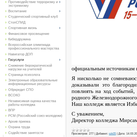
Противодействие терроризму и
экстремизму
Воспитание
Студенческий спортивный клуб
CтопСПИД
Спортивная жизнь
Финансовое просвещение
Кибердружина
Всероссийская олимпиада
профессионального мастерства
Навигатор ДОП
Госуслуги
Снижение бюрократической
официальным источникам
нагрузки на учителей
Страница психолога
Я нисколько не сомневаюс
Электронные образовательные
доказывали это благород
информационные ресурсы
Обркредит СПО
повлиять на ход событий,
ВСОКО
родного Железнодорожного
Независимая оценка качества
Наш колледж является Изб
работы колледжа
ВПР
С уважением,
РСМ (Российский союз молодежи)
Директор колледжа Мирсам
Архив приема
Охрана труда
Содействие занятости
Просмотров:
277
|
Добавил:
rzk05
|
Дата:
14.03.2