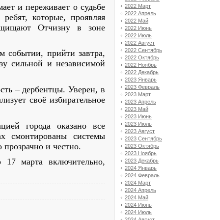
мает и переживает о судьбе
2022 Март
2022 Апрель
 ребят, которые, проявляя
2022 Май
ащищают Отчизну в зоне
2022 Июнь
2022 Июль
2022 Август
2022 Сентябрь
м событии, прийти завтра,
2022 Октябрь
зу сильной и независимой
2022 Ноябрь
2022 Декабрь
2023 Январь
2023 Февраль
ть – дербентцы. Уверен, в
2023 Март
лизует своё избирательное
2023 Апрель
.
2023 Май
2023 Июнь
цией города оказано все
2023 Июль
2023 Август
ах смонтированы системы
2023 Сентябрь
 прозрачно и честно.
2023 Октябрь
2023 Ноябрь
 17 марта включительно,
2023 Декабрь
2024 Январь
2024 Февраль
2024 Март
2024 Апрель
2024 Май
2024 Июнь
2024 Июль
2024 Август