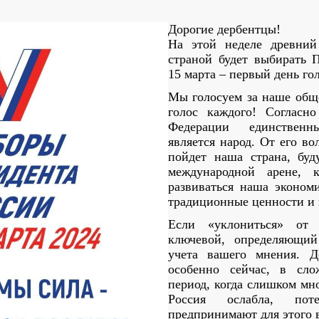
Дорогие дербентцы!
На этой неделе древний
страной будет выбирать П
15 марта – первый день го
Мы голосуем за наше общ
голос каждого! Согласн
Федерации единствен
является народ. От его во
пойдет наша страна, буд
международной арене, 
развиваться наша эконом
традиционные ценности и 
Если «уклониться» от 
ключевой, определяющий
учета вашего мнения. Д
особенно сейчас, в сл
период, когда слишком мно
Россия ослабла, пот
предпринимают для этого 