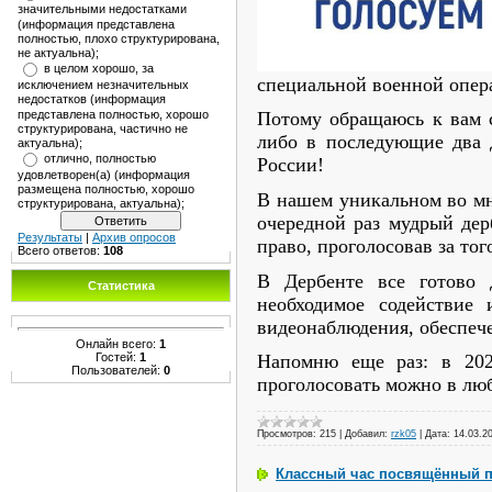
значительными недостатками
(информация представлена
полностью, плохо структурирована,
не актуальна);
в целом хорошо, за
специальной военной опер
исключением незначительных
недостатков (информация
представлена полностью, хорошо
Потому обращаюсь к вам с
структурирована, частично не
либо в последующие два 
актуальна);
отлично, полностью
России!
удовлетворен(а) (информация
размещена полностью, хорошо
В нашем уникальном во мн
структурирована, актуальна);
очередной раз мудрый дер
Результаты
|
Архив опросов
право, проголосовав за то
Всего ответов:
108
В Дербенте все готово 
Статистика
необходимое содействие
видеонаблюдения, обеспече
Онлайн всего:
1
Гостей:
1
Напомню еще раз: в 202
Пользователей:
0
проголосовать можно в любо
Просмотров:
215
|
Добавил:
rzk05
|
Дата:
14.03.2
Классный час посвящённый п