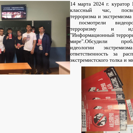
14 марта 2024 г. куратор
классный час, посв
терроризма и экстремизма
посмотрели видеорол
терроризму и идео
"Информационный террори
мире".Обсудили проб
идеологии экстреми
ответственность за рас
экстремистского толка и м