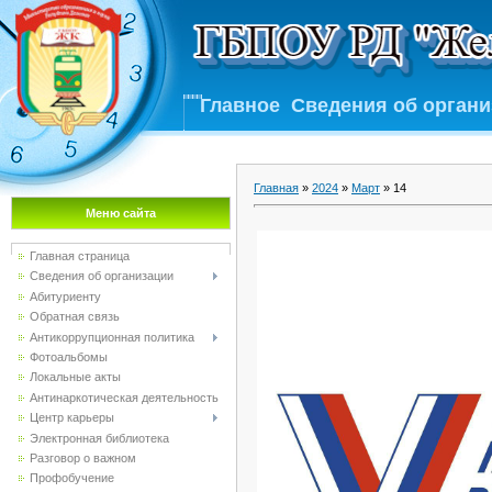
Главное
Сведения об орган
Главная
»
2024
»
Март
»
14
Меню сайта
Главная страница
Сведения об организации
Абитуриенту
Обратная связь
Антикоррупционная политика
Фотоальбомы
Локальные акты
Антинаркотическая деятельность
Центр карьеры
Электронная библиотека
Разговор о важном
Профобучение