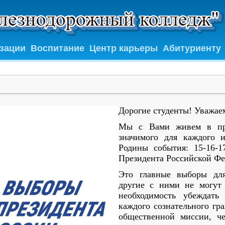
изации
Воспитание
Центр карьеры
Абитуриенту
Дорогие студенты! Уважае
Мы с Вами живем в пре
значимого для каждого 
Родины события: 15-16-1
Президента Российской Ф
Это главные выборы дл
другие с ними не могут 
необходимость убеждать
каждого сознательного гр
общественной миссии, ч