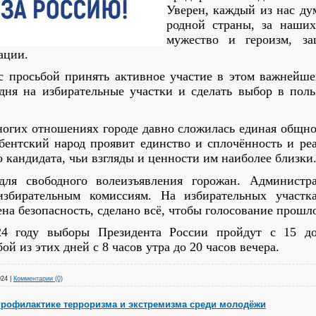
Уверен, каждый из нас ду
родной страны, за наших
мужество и героизм, з
ации.
 просьбой принять активное участие в этом важнейше
дня на избирательные участки и сделать выбор в поль
огих отношениях городе давно сложилась единая общнос
бентский народ проявит единство и сплочённость и реа
го кандидата, чьи взгляды и ценности им наиболее близки
для свободного волеизъявления горожан. Администра
 избирательным комиссиям. На избирательных участк
на безопасность, сделано всё, чтобы голосование прошло
4 году выборы Президента России пройдут с 15 до
й из этих дней с 8 часов утра до 20 часов вечера.
024
|
Комментарии (0)
рофилактике терроризма и экстремизма среди молодёжи