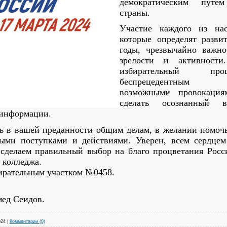
демократическим путе
страны.
Участие каждого из на
которые определят разв
годы, чрезвычайно важно
зрелости и активност
избирательный про
беспрецедентн
возможными провокация
сделать осознанный в
 информации.
ь в вашей преданности общим делам, в желании помоч
ными поступками и действиями. Уверен, всем сердце
 сделаем правильный выбор на благо процветания Росс
 колледжа.
ирательным участком №0458.
ед Сеидов.
024
|
Комментарии (0)