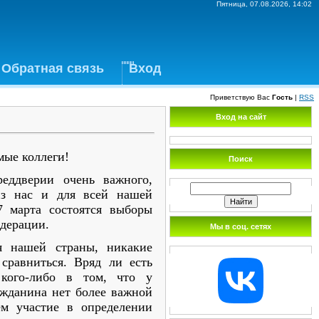
Пятница, 07.08.2026, 14:02
Обратная связь
Вход
Приветствую Вас
Гость
|
RSS
Вход на сайт
мые коллеги!
Поиск
ддверии очень важного,
из нас и для всей нашей
7 марта состоятся выборы
едерации.
Мы в соц. сетях
я нашей страны, никакие
сравниться. Вряд ли есть
 кого-либо в том, что у
ажданина нет более важной
ем участие в определении