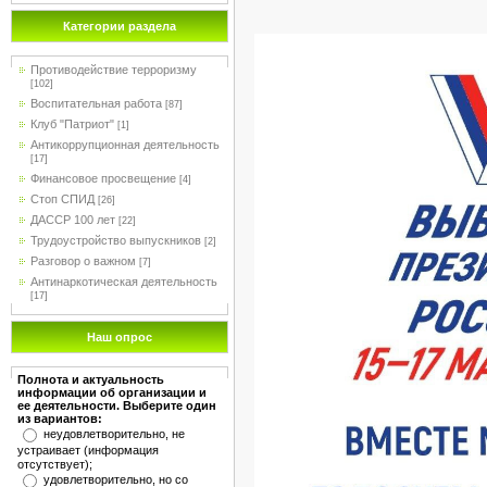
Категории раздела
Противодействие терроризму
[102]
Воспитательная работа
[87]
Клуб "Патриот"
[1]
Антикоррупционная деятельность
[17]
Финансовое просвещение
[4]
Стоп СПИД
[26]
ДАССР 100 лет
[22]
Трудоустройство выпускников
[2]
Разговор о важном
[7]
Антинаркотическая деятельность
[17]
Наш опрос
Полнота и актуальность
информации об организации и
ее деятельности. Выберите один
из вариантов:
неудовлетворительно, не
устраивает (информация
отсутствует);
удовлетворительно, но со