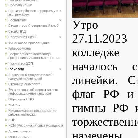
Профобучение
Противодействие терроризму и
экстремизму
Утро по
Воспитание
Студенческий спортивный клуб
CтопСПИД
27.11.20
Спортивная жизнь
Финансовое просвещение
колледже
Кибердружина
Всероссийская олимпиада
профессионального мастерства
началось с
Навигатор ДОП
Госуслуги
Снижение бюрократической
линейки. С
нагрузки на учителей
Страница психолога
флаг РФ и 
Электронные образовательные
информационные ресурсы
Обркредит СПО
гимны РФ и
ВСОКО
Независимая оценка качества
работы колледжа
торжествен
ВПР
РСМ (Российский союз молодежи)
намечен
Архив приема
Охрана труда