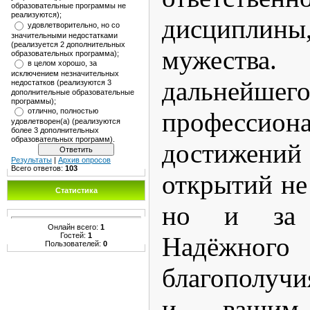
образовательные программы не
реализуются);
дисциплин
удовлетворительно, но со
значительными недостатками
(реализуется 2 дополнительных
мужест
образовательных программа);
в целом хорошо, за
исключением незначительных
дальнейшег
недостатков (реализуются 3
дополнительные образовательные
программы);
отлично, полностью
профессион
удовлетворен(а) (реализуются
более 3 дополнительных
образовательных программ).
достиже
Результаты
|
Архив опросов
Всего ответов:
103
открытий не 
Статистика
но и за 
Онлайн всего:
1
Гостей:
1
Надёжного 
Пользователей:
0
благополучи
и вашим