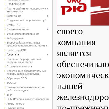
Профобучение
Противодействие терроризму и
экстремизму
Воспитание
Студенческий спортивный клуб
CтопСПИД
своего с
Спортивная жизнь
Финансовое просвещение
Кибердружина
компания 
Всероссийская олимпиада
профессионального мастерства
является
Навигатор ДОП
Госуслуги
Снижение бюрократической
обеспечива
нагрузки на учителей
Страница психолога
Электронные образовательные
экономическ
информационные ресурсы
Обркредит СПО
нашей 
ВСОКО
Независимая оценка качества
работы колледжа
железнодор
ВПР
РСМ (Российский союз молодежи)
Архив приема
по-прежн
Охрана труда