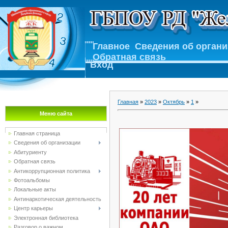
Главное
Сведения об орган
Обратная связь
Вход
Главная
»
2023
»
Октябрь
»
1
»
Меню сайта
Главная страница
Сведения об организации
Абитуриенту
Обратная связь
Антикоррупционная политика
Фотоальбомы
Локальные акты
Антинаркотическая деятельность
Центр карьеры
Электронная библиотека
Разговор о важном