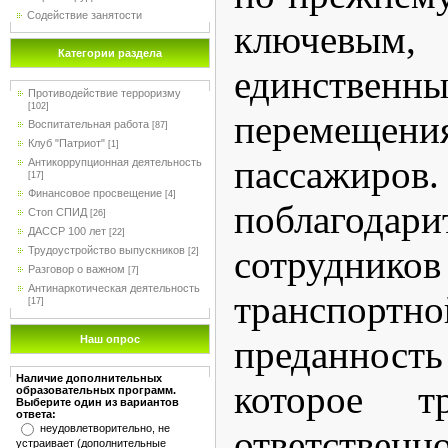
Содействие занятости
ключевым
Категории раздела
единстве
Противодействие терроризму
[102]
перемеще
Воспитательная работа
[87]
Клуб "Патриот"
[1]
пассажир
Антикоррупционная деятельность
[17]
Финансовое просвещение
[4]
поблаго
Стоп СПИД
[26]
ДАССР 100 лет
[22]
сотрудник
Трудоустройство выпускников
[2]
Разговор о важном
[7]
Антинаркотическая деятельность
транспортн
[17]
Наш опрос
преданност
Наличие дополнительных
которое т
образовательных программ.
Выберите один из вариантов
ответа:
неудовлетворительно, не
ответственно
устраивает (дополнительные