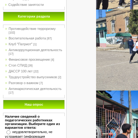
Содействие занятости
Категории раздела
Противодействие терроризму
[102]
Воспитательная работа
[87]
Клуб "Патриот"
[1]
Антикоррупционная деятельность
[17]
Финансовое просвещение
[4]
Стоп СПИД
[26]
ДАССР 100 лет
[22]
Трудоустройство выпускников
[2]
Разговор о важном
[7]
Антинаркотическая деятельность
[17]
Наш опрос
Наличие сведений о
педагогических работниках
организации. Выберите один из
вариантов ответа:
неудовлетворительно, не
устраивает (информация