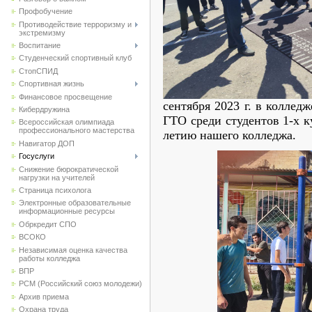
Профобучение
Противодействие терроризму и
экстремизму
Воспитание
Студенческий спортивный клуб
CтопСПИД
Спортивная жизнь
Финансовое просвещение
сентября 2023 г. в коллед
Кибердружина
ГТО среди студентов 1-х 
Всероссийская олимпиада
профессионального мастерства
летию нашего колледжа.
Навигатор ДОП
Госуслуги
Снижение бюрократической
нагрузки на учителей
Страница психолога
Электронные образовательные
информационные ресурсы
Обркредит СПО
ВСОКО
Независимая оценка качества
работы колледжа
ВПР
РСМ (Российский союз молодежи)
Архив приема
Охрана труда