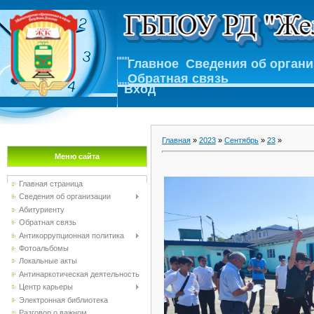
Главное
Сведения об орган
Обратная связь
Вход
Главная
»
2023
»
Сентябрь
»
23
»
Меню сайта
Главная страница
Сведения об организации
Абитуриенту
Обратная связь
Антикоррупционная политика
Фотоальбомы
Локальные акты
Антинаркотическая деятельность
Центр карьеры
Электронная библиотека
Разговор о важном