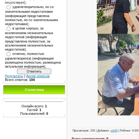
отсутствует);
удовлетворительно, но со
значительными недостатками
(информация представлена
полностью, но со значительными
недостатками);
в целом хорошо, за
исключением незначительных
недостатков (информация
представлена полностью, за
исключением незначительных
недостатков);
отлично, полностью
удовлетворен(а) (информация
размещена полностью, размещена
актуальная информация);
Результаты
|
Архив опросов
Всего ответов:
104
Статистика
Онлайн всего:
1
Гостей:
1
Пользователей:
0
Просмотров
:
235
|
Добавил
:
rzk05
|
Рейтинг
:
0.0
/
0
Всего комментариев
:
0