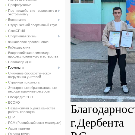
Профобучение
Противодействие терроризму и
экстремизму
Воспитание
Студенческий спортивный клуб
CтопСПИД
Спортивная жизнь
Финансовое просвещение
Кибердружина
Всероссийская олимпиада
профессионального мастерства
Навигатор ДОП
Госуслуги
Снижение бюрократической
нагрузки на учителей
Страница психолога
Электронные образовательные
информационные ресурсы
Обркредит СПО
ВСОКО
Благодарн
Независимая оценка качества
работы колледжа
ВПР
г.Дербента
РСМ (Российский союз молодежи)
Архив приема
Охрана труда