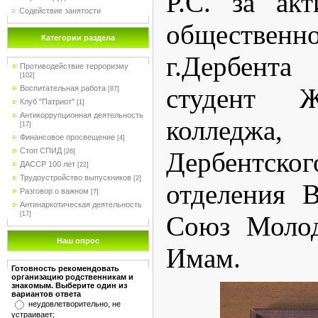
Р.С. за ак
Содействие занятости
обществ
Категории раздела
г.Дербента
Противодействие терроризму
[102]
студент Же
Воспитательная работа
[87]
Клуб "Патриот"
[1]
Антикоррупционная деятельность
колледж
[17]
Финансовое просвещение
[4]
Стоп СПИД
Дербентск
[26]
ДАССР 100 лет
[22]
Трудоустройство выпускников
[2]
отделения 
Разговор о важном
[7]
Антинаркотическая деятельность
[17]
Союз Молод
Наш опрос
Имам.
Готовность рекомендовать
организацию родственникам и
знакомым. Выберите один из
вариантов ответа
неудовлетворительно, не
устраивает;