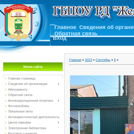
Главное
Сведения об орган
Обратная связь
Вход
Главная
»
2023
»
Сентябрь
»
5
»
Меню сайта
Главная страница
Сведения об организации
Абитуриенту
Обратная связь
Антикоррупционная политика
Фотоальбомы
Локальные акты
Антинаркотическая деятельность
Центр карьеры
Электронная библиотека
Разговор о важном