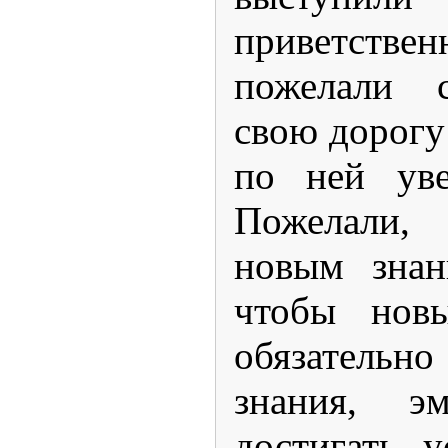
приветстве
пожелали с
свою дорогу
по ней уве
Пожелали,
новым знан
чтобы нов
обязательн
знания, эм
достигать 