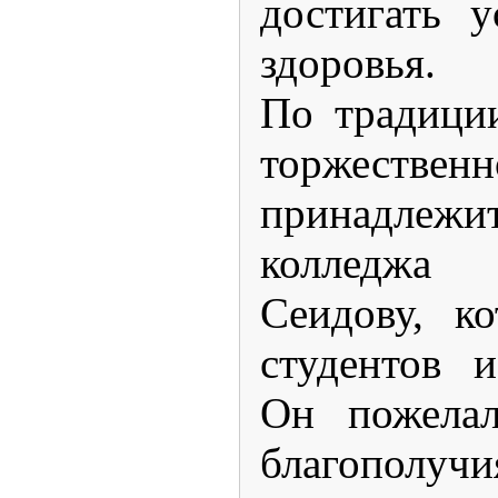
достигать 
здоровья.
По традици
торжеств
принадле
колледж
Сеидову, к
студентов и
Он пожелал
благо