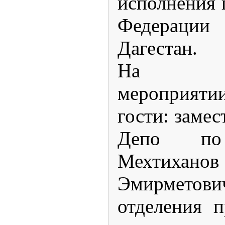
исполнения 
Федерации
Дагестан.
На тор
мероприяти
гости: замес
Депо по 
Мехтих
Эмирметов
отделения 