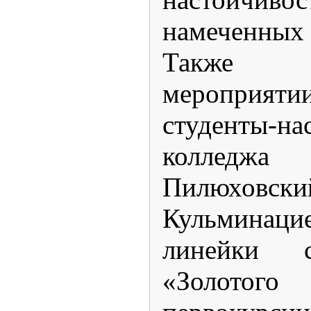
намеченных 
Также 
мероприя
студенты-н
колледжа
Пилюховский
Кульминаци
линейки с
«Золотого