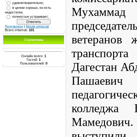
удовлетворительно;
Мухамма
в целом хорошо, но есть
недостатки;
полностью устраивает;
председ
Результаты
|
Архив опросов
Всего ответов:
101
ветеранов 
Статистика
транспор
Онлайн всего:
1
Гостей:
1
Дагестан Аб
Пользователей:
0
Пашаеви
педагогичес
колледжа 
Мамедови
выст