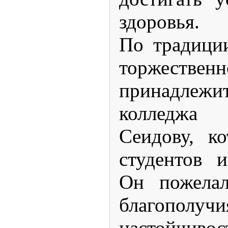
здоровья.
По традици
торжеств
принадле
колледж
Сеидову, к
студентов и
Он пожелал
благо
настойчиво