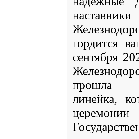
надежные д
наставн
Железнодо
гордится в
сентября 2
Железнодор
прошла т
линейка, ко
церемон
Государств