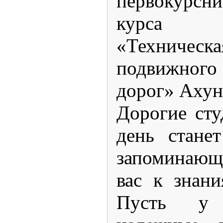
первокурсни
курса с
«Техническ
подвижного 
дорог» Ахун
Дорогие сту
день стане
запоминающ
вас к знан
Пусть у 