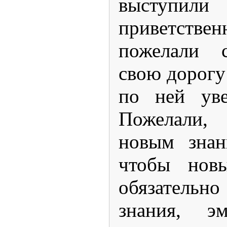
выст
приветстве
пожелали с
свою дорогу
по ней уве
Пожелали,
новым знан
чтобы нов
обязательн
знания, эм