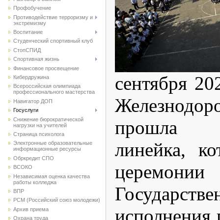
Профобучение
Противодействие терроризму и
экстремизму
Воспитание
Студенческий спортивный клуб
CтопСПИД
Спортивная жизнь
Финансовое просвещение
сентября 2
Кибердружина
Всероссийская олимпиада
профессионального мастерства
Железнодор
Навигатор ДОП
Госуслуги
Снижение бюрократической
прошла т
нагрузки на учителей
Страница психолога
линейка, ко
Электронные образовательные
информационные ресурсы
Обркредит СПО
церемон
ВСОКО
Независимая оценка качества
работы колледжа
Государств
ВПР
РСМ (Российский союз молодежи)
исполнения 
Архив приема
Охрана труда