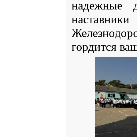
надежные д
наставн
Железнодо
гордится ва