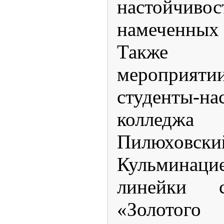
настойчиво
намеченных 
Также 
мероприя
студенты-н
колледжа
Пилюховский
Кульминаци
линейки с
«Золотого