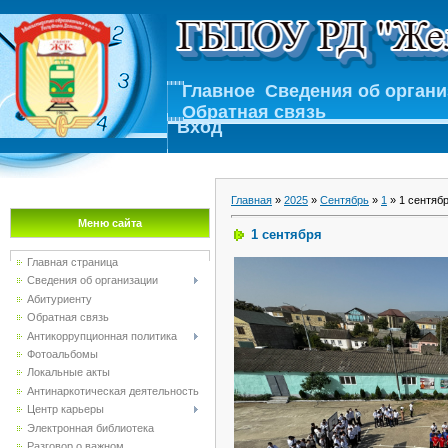
Главное
Сведения об орган
Обратная связь
Вход
Главная
»
2025
»
Сентябрь
»
1
» 1 сентяб
Меню сайта
1 сентября
Главная страница
Сведения об организации
Абитуриенту
Обратная связь
Антикоррупционная политика
Фотоальбомы
Локальные акты
Антинаркотическая деятельность
Центр карьеры
Электронная библиотека
Разговор о важном