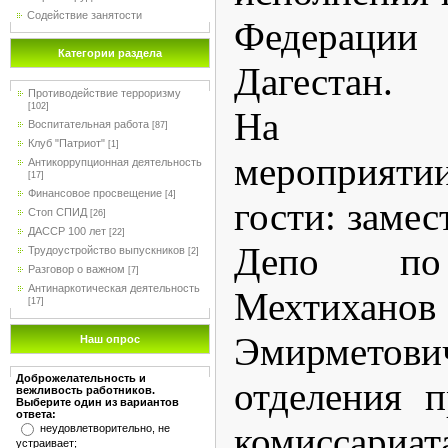
Содействие занятости
Федерации
Категории раздела
Дагестан.
Противодействие терроризму
[102]
На тор
Воспитательная работа
[87]
Клуб "Патриот"
[1]
мероприяти
Антикоррупционная деятельность
[17]
Финансовое просвещение
[4]
гости: замес
Стоп СПИД
[26]
ДАССР 100 лет
[22]
Депо по 
Трудоустройство выпускников
[2]
Разговор о важном
[7]
Антинаркотическая деятельность
Мехтих
[17]
Эмирметов
Наш опрос
Доброжелательность и
отделения 
вежливость работников.
Выберите один из вариантов
ответа:
комиссариа
неудовлетворительно, не
устраивает;