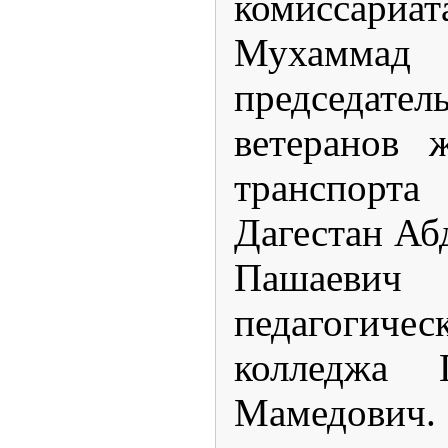
комиссариа
Мухамма
председ
ветеранов 
транспор
Дагестан Аб
Пашаеви
педагогичес
колледжа 
Мамедови