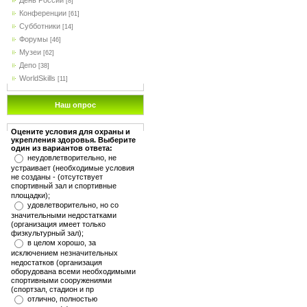
День России
[8]
Конференции
[61]
Субботники
[14]
Форумы
[46]
Музеи
[62]
Депо
[38]
WorldSkills
[11]
Наш опрос
Оцените условия для охраны и
укрепления здоровья. Выберите
один из вариантов ответа:
неудовлетворительно, не
устраивает (необходимые условия
не созданы - (отсутствует
спортивный зал и спортивные
площадки);
удовлетворительно, но со
значительными недостатками
(организация имеет только
физкультурный зал);
в целом хорошо, за
исключением незначительных
недостатков (организация
оборудована всеми необходимыми
спортивными сооружениями
(спортзал, стадион и пр
отлично, полностью