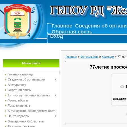
Главное
Сведения об орган
Обратная связь
Вход
Главная
»
Фотоальбом
»
Колледж
» 77-лет
Меню сайта
77-летие профо
Главная страница
Сведения об организации
Абитуриенту
Обратная связь
Антикоррупционная политика
Добавле
Фотоальбомы
1
Локальные акты
Антинаркотическая деятельность
Центр карьеры
Электронная библиотека
Разговор о важном