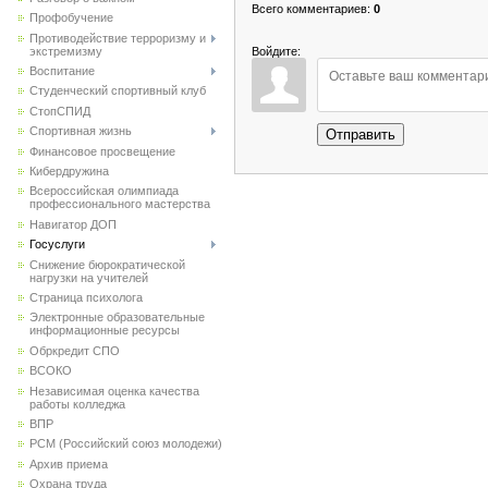
Всего комментариев
:
0
Профобучение
Противодействие терроризму и
экстремизму
Войдите:
Воспитание
Студенческий спортивный клуб
CтопСПИД
Спортивная жизнь
Отправить
Финансовое просвещение
Кибердружина
Всероссийская олимпиада
профессионального мастерства
Навигатор ДОП
Госуслуги
Снижение бюрократической
нагрузки на учителей
Страница психолога
Электронные образовательные
информационные ресурсы
Обркредит СПО
ВСОКО
Независимая оценка качества
работы колледжа
ВПР
РСМ (Российский союз молодежи)
Архив приема
Охрана труда