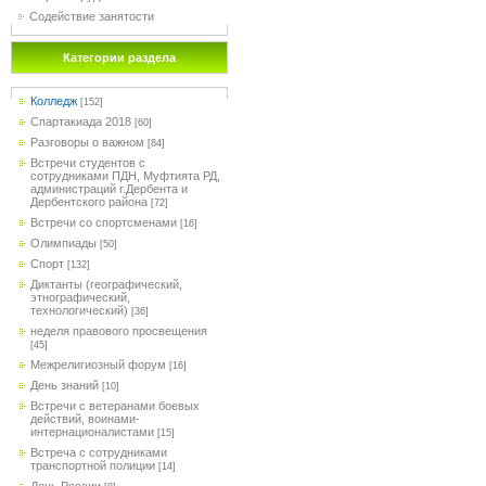
Содействие занятости
Категории раздела
Колледж
[152]
Спартакиада 2018
[60]
Разговоры о важном
[84]
Встречи студентов с
сотрудниками ПДН, Муфтията РД,
администраций г.Дербента и
Дербентского района
[72]
Встречи со спортсменами
[16]
Олимпиады
[50]
Спорт
[132]
Диктанты (географический,
этнографический,
технологический)
[36]
неделя правового просвещения
[45]
Межрелигиозный форум
[16]
День знаний
[10]
Встречи с ветеранами боевых
действий, воинами-
интернационалистами
[15]
Встреча с сотрудниками
транспортной полиции
[14]