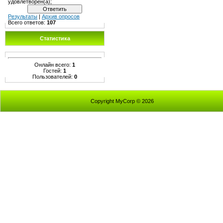
удовлетворен(а);
Результаты
|
Архив опросов
Всего ответов:
107
Статистика
Онлайн всего:
1
Гостей:
1
Пользователей:
0
Copyright MyCorp © 2026