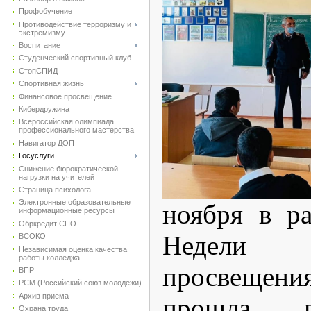
Профобучение
Противодействие терроризму и
экстремизму
Воспитание
Студенческий спортивный клуб
CтопСПИД
Спортивная жизнь
Финансовое просвещение
Кибердружина
Всероссийская олимпиада
профессионального мастерства
Навигатор ДОП
Госуслуги
Снижение бюрократической
нагрузки на учителей
Страница психолога
Электронные образовательные
ноября в р
информационные ресурсы
Обркредит СПО
Недели
ВСОКО
Независимая оценка качества
работы колледжа
просвещен
ВПР
РСМ (Российский союз молодежи)
Архив приема
прошла пр
Охрана труда