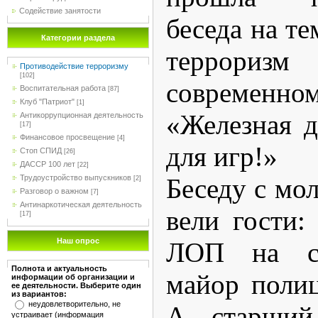
Содействие занятости
беседа на т
Категории раздела
террори
Противодействие терроризму
[102]
современн
Воспитательная работа
[87]
Клуб "Патриот"
[1]
«Железная д
Антикоррупционная деятельность
[17]
Финансовое просвещение
[4]
для игр!»
Стоп СПИД
[26]
ДАССР 100 лет
[22]
Трудоустройство выпускников
Беседу с мо
[2]
Разговор о важном
[7]
Антинаркотическая деятельность
вели гости
[17]
Наш опрос
ЛОП на ст
Полнота и актуальность
майор поли
информации об организации и
ее деятельности. Выберите один
из вариантов:
неудовлетворительно, не
А., старши
устраивает (информация