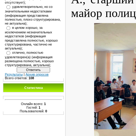
отсутствует);
удовлетворительно, но со
майор полиц
значительными недостатками
(информация представлена
полностью, плохо структурирована,
не актуальна);
в целом хорошо, за
исключением незначительных
недостатков (информация
представлена полностью, хорошо
структурирована, частично не
актуальна);
отлично, полностью
удовлетворен(а) (информация
размещена полностью, хорошо
структурирована, актуальна);
Результаты
|
Архив опросов
Всего ответов:
108
Статистика
Онлайн всего:
1
Гостей:
1
Пользователей:
0