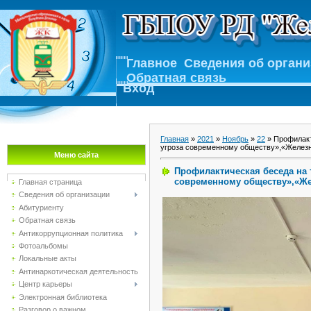
Главное
Сведения об орган
Обратная связь
Вход
Главная
»
2021
»
Ноябрь
»
22
» Профилакт
угроза современному обществу»,«Железна
Меню сайта
Профилактическая беседа на 
современному обществу»,«Жел
Главная страница
Сведения об организации
Абитуриенту
Обратная связь
Антикоррупционная политика
Фотоальбомы
Локальные акты
Антинаркотическая деятельность
Центр карьеры
Электронная библиотека
Разговор о важном