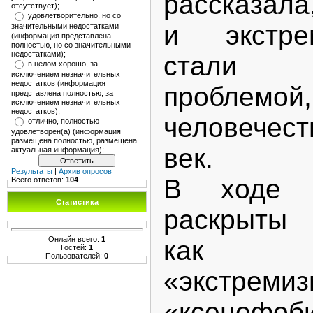
рассказала
отсутствует);
удовлетворительно, но со
и экстре
значительными недостатками
(информация представлена
полностью, но со значительными
недостатками);
стали 
в целом хорошо, за
исключением незначительных
недостатков (информация
проблемо
представлена полностью, за
исключением незначительных
недостатков);
человечест
отлично, полностью
удовлетворен(а) (информация
размещена полностью, размещена
век.
актуальная информация);
Результаты
|
Архив опросов
В ходе 
Всего ответов:
104
Статистика
раскрыты 
Онлайн всего:
1
как «т
Гостей:
1
Пользователей:
0
«экстремиз
«ксенофоб