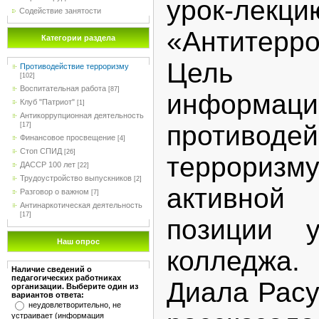
урок-лек
Содействие занятости
«Антитерро
Категории раздела
Цель
Противодействие терроризму
[102]
Воспитательная работа
[87]
информаци
Клуб "Патриот"
[1]
Антикоррупционная деятельность
противодей
[17]
Финансовое просвещение
[4]
Стоп СПИД
[26]
терроризму
ДАССР 100 лет
[22]
Трудоустройство выпускников
[2]
активной
Разговор о важном
[7]
Антинаркотическая деятельность
[17]
позиции 
Наш опрос
колледжа.
Наличие сведений о
педагогических работниках
Диала Расу
организации. Выберите один из
вариантов ответа:
неудовлетворительно, не
устраивает (информация