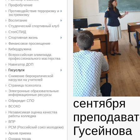
Профобучение
Противодействие терроризму и
экстремизму
Воспитание
Студенческий спортивный клуб
CтопСПИД
Спортивная жизнь
Финансовое просвещение
Кибердружина
Всероссийская олимпиада
профессионального мастерства
Навигатор ДОП
Госуслуги
Снижение бюрократической
нагрузки на учителей
Страница психолога
Электронные образовательные
информационные ресурсы
сентябр
Обркредит СПО
ВСОКО
Независимая оценка качества
преподав
работы колледжа
ВПР
Гусейнова
РСМ (Российский союз молодежи)
Архив приема
Охрана труда