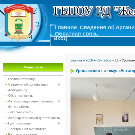
Главное
Сведения об орган
Обратная связь
Вход
Главная
»
2019
»
Сентябрь
»
11
» Урок-лек
Меню сайта
Урок-лекция на тему: «Антите
Главная страница
Сведения об организации
Абитуриенту
Обратная связь
Антикоррупционная политика
Фотоальбомы
Локальные акты
Антинаркотическая деятельность
Центр карьеры
Электронная библиотека
Разговор о важном