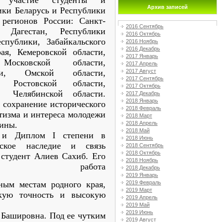
 участие студенты и
Архив записей
ики Беларусь и Республики
 регионов России: Санкт-
2016 Сентябрь
и Дагестан, Республики
2016 Октябрь
спублики, Забайкальского
2016 Ноябрь
2016 Декабрь
рая, Кемеровской области,
2017 Январь
Московской области,
2017 Апрель
2017 Август
сти, Омской области,
2017 Сентябрь
, Ростовской области,
2017 Октябрь
, Челябинской области.
2017 Декабрь
2018 Январь
 сохранение исторического
2018 Февраль
отизма и интереса молодежи
2018 Март
2018 Апрель
дины.
2018 Май
о и Диплом I степени в
2018 Июнь
ское наследие и связь
2018 Сентябрь
2018 Октябрь
 студент Алиев Сахиб. Его
2018 Ноябрь
льская работа
2018 Декабрь
2019 Январь
2019 Февраль
ным местам родного края,
2019 Март
скую точность и высокую
2019 Апрель
2019 Май
2019 Июнь
 Башировна. Под ее чутким
2019 Август