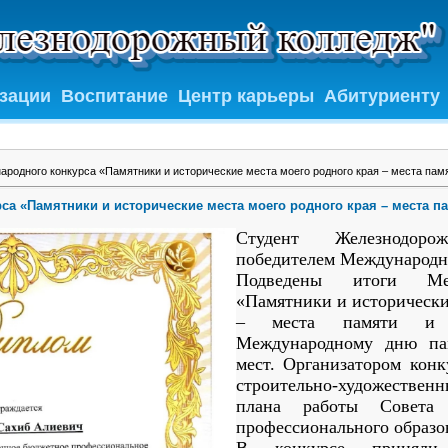
изации
Воспитание
Центр карьеры
Абитуриенту
ародного конкурса «Памятники и исторические места моего родного края – места пам
са «Памятники и исторические места моего родного края – места п
Студент Железнодор
победителем Международн
Подведены итоги Меж
«Памятники и исторически
– места памяти и с
Международному дню па
мест. Организатором кон
строительно‑художеств
плана работы Совета 
профессионального образо