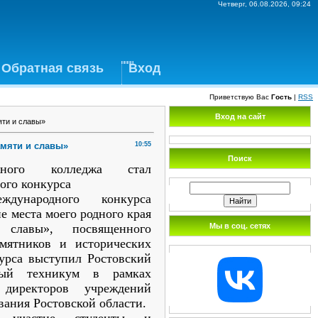
Четверг, 06.08.2026, 09:24
Обратная связь
Вход
Приветствую Вас
Гость
|
RSS
Вход на сайт
яти и славы»
амяти и славы»
10:55
Поиск
ожного колледжа стал
ого конкурса
дународного конкурса
е места моего родного края
Мы в соц. сетях
лавы», посвященного
мятников и исторических
курса выступил Ростовский
енный техникум в рамках
директоров учреждений
вания Ростовской области.