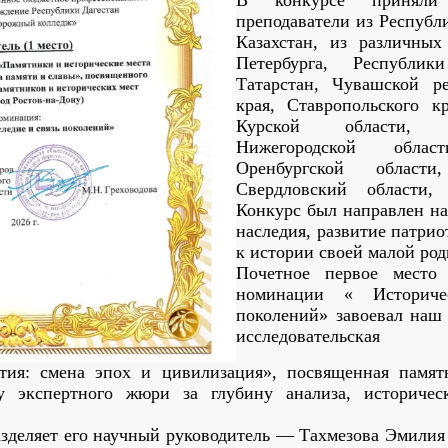
В конкурсе приняли
преподаватели из Республ
Казахстан, из различных
Петербурга, Республик
Татарстан, Чувашской ре
края, Ставропольского к
Курской области, 
Нижегородской обла
Оренбургской области
Свердловский области
Конкурс был направлен на
наследия, развитие патри
к истории своей малой ро
Почетное первое мест
номинации « Историче
поколений» завоевал наш
исследовате
етия: смена эпох и цивилизация», посвященная памят
 экспертного жюри за глубину анализа, историче
разделяет его научный руководитель — Тахмезова Эмилия