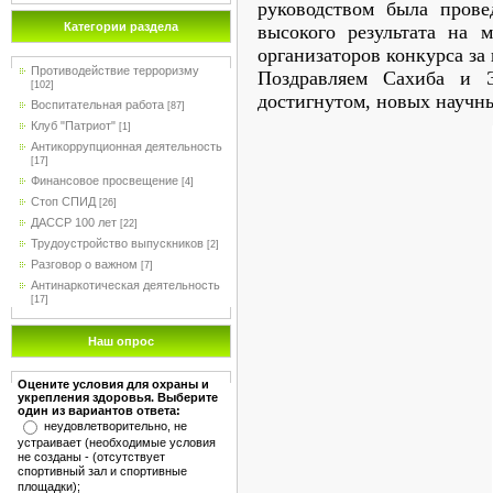
руководством была провед
Категории раздела
высокого результата на 
организаторов конкурса за
Противодействие терроризму
Поздравляем Сахиба и 
[102]
достигнутом, новых научн
Воспитательная работа
[87]
Клуб "Патриот"
[1]
Антикоррупционная деятельность
[17]
Финансовое просвещение
[4]
Стоп СПИД
[26]
ДАССР 100 лет
[22]
Трудоустройство выпускников
[2]
Разговор о важном
[7]
Антинаркотическая деятельность
[17]
Наш опрос
Оцените условия для охраны и
укрепления здоровья. Выберите
один из вариантов ответа:
неудовлетворительно, не
устраивает (необходимые условия
не созданы - (отсутствует
спортивный зал и спортивные
площадки);