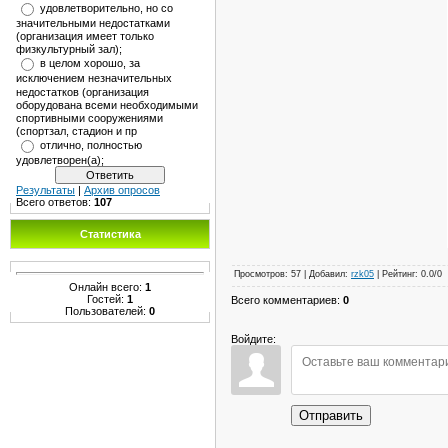
удовлетворительно, но со
значительными недостатками
(организация имеет только
физкультурный зал);
в целом хорошо, за
исключением незначительных
недостатков (организация
оборудована всеми необходимыми
спортивными сооружениями
(спортзал, стадион и пр
отлично, полностью
удовлетворен(а);
Результаты
|
Архив опросов
Всего ответов:
107
Статистика
Просмотров
:
57
|
Добавил
:
rzk05
|
Рейтинг
:
0.0
/
0
Онлайн всего:
1
Гостей:
1
Всего комментариев
:
0
Пользователей:
0
Войдите:
Отправить