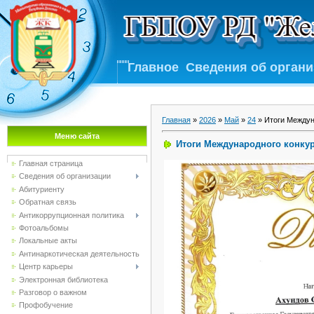
Главное
Сведения об орган
Главная
»
2026
»
Май
»
24
» Итоги Междун
Меню сайта
Итоги Международного конкур
Главная страница
Сведения об организации
Абитуриенту
Обратная связь
Антикоррупционная политика
Фотоальбомы
Локальные акты
Антинаркотическая деятельность
Центр карьеры
Электронная библиотека
Разговор о важном
Профобучение