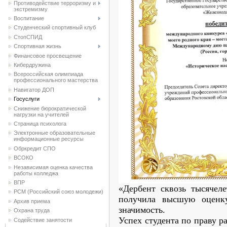
Противодействие терроризму и
экстремизму
Воспитание
Студенческий спортивный клуб
CтопСПИД
Спортивная жизнь
Финансовое просвещение
Кибердружина
Всероссийская олимпиада
профессионального мастерства
Навигатор ДОП
Госуслуги
Снижение бюрократической
нагрузки на учителей
Страница психолога
Электронные образовательные
информационные ресурсы
Обркредит СПО
ВСОКО
Независимая оценка качества
работы колледжа
ВПР
«Дербент сквозь тысячел
РСМ (Российский союз молодежи)
получила высшую оценку
Архив приема
значимость.
Охрана труда
Успех студента по праву 
Содействие занятости