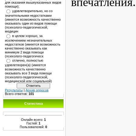
впечатления.
для оказания вышеуказанных видов
помощи);
удовлетворительно, но со
значительными недостатками
(имеется возможность качественно
оказывать один из видов помощи
(психолого-педагогической,
медицин
в целом хорошо, за
исключением незначительных
недостатков (имеется возможность
качественно оказывать как
минимум 2 вида помощи
(психолого-педагогическ
отлично, полностью
удовлетворен(а) (имеется
возможность качественно
оказывать все 3 вида помощи
(психолого-педагогической,
медицинской или социальной)
Результаты
|
Архив опросов
Всего ответов:
101
Статистика
Онлайн всего:
1
Гостей:
1
Пользователей:
0