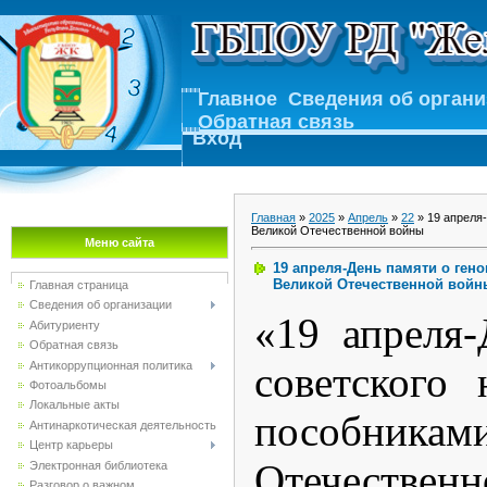
Главное
Сведения об орган
Обратная связь
Вход
Главная
»
2025
»
Апрель
»
22
» 19 апреля-
Великой Отечественной войны
Меню сайта
19 апреля-День памяти о ген
Великой Отечественной войн
Главная страница
Сведения об организации
«19 апреля-
Абитуриенту
Обратная связь
Антикоррупционная политика
советского
Фотоальбомы
Локальные акты
пособник
Антинаркотическая деятельность
Центр карьеры
Отечественн
Электронная библиотека
Разговор о важном