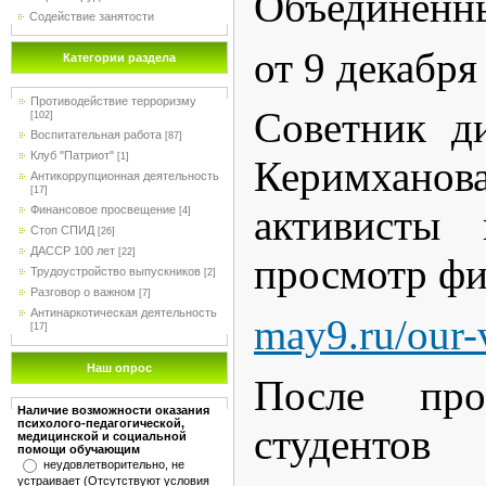
Объединённ
Содействие занятости
от 9 декабря 
Категории раздела
Противодействие терроризму
Советник д
[102]
Воспитательная работа
[87]
Клуб "Патриот"
[1]
Керимханов
Антикоррупционная деятельность
[17]
активисты 
Финансовое просвещение
[4]
Стоп СПИД
[26]
ДАССР 100 лет
[22]
просмотр фи
Трудоустройство выпускников
[2]
Разговор о важном
[7]
Антинаркотическая деятельность
may9.ru/our-v
[17]
Наш опрос
После про
Наличие возможности оказания
психолого-педагогической,
студенто
медицинской и социальной
помощи обучающим
неудовлетворительно, не
устраивает (Отсутствуют условия