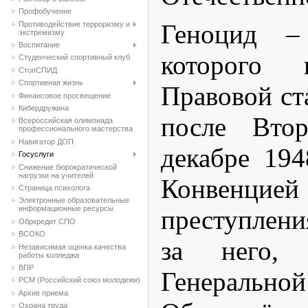
Профобучение
Геноцид –
Противодействие терроризму и
экстремизму
Воспитание
которого 
Студенческий спортивный клуб
CтопСПИД
Спортивная жизнь
Правовой ст
Финансовое просвещение
Кибердружина
после Вто
Всероссийская олимпиада
профессионального мастерства
Навигатор ДОП
декабре 194
Госуслуги
Снижение бюрократической
нагрузки на учителей
Конвенцие
Страница психолога
Электронные образовательные
информационные ресурсы
преступлени
Обркредит СПО
ВСОКО
за него, 
Независимая оценка качества
работы колледжа
ВПР
Генеральной
РСМ (Российский союз молодежи)
Архив приема
Охрана труда